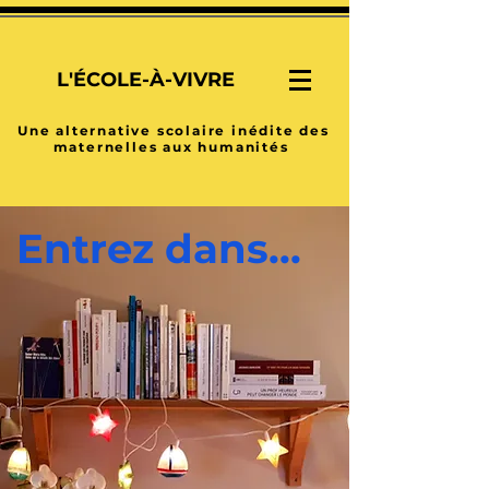
L'ÉCOLE
-À-
VIVRE
Une alternative scolaire inédite des
maternelles aux humanités
Entrez dans...