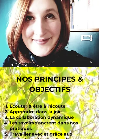
NOS
PRINCIPES &
OBJECTIFS
Ecouter & être à l'écoute
Apprendre dans la joie
La collaboration dynamique
Les savoirs s'ancrent dans nos
pratiques
Travailler avec et grâce aux