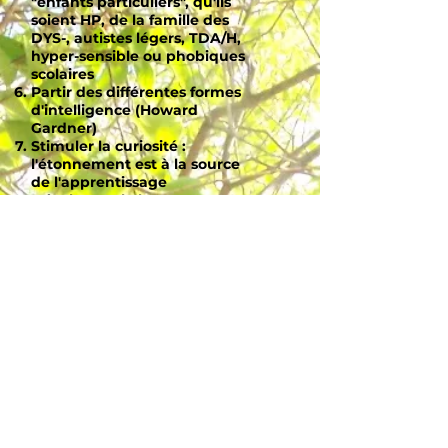
"enfants particuliers", qu'ils
soient HP, de la famille des
DYS-, autistes légers, TDA/H,
hyper-sensible ou phobiques
scolaires
Partir des différentes formes
d'intelligence (Howard
Gardner)
Stimuler la curiosité :
l'étonnement est à la source
de l'apprentissage
Développer le bon sens
Favoriser le sens critique sans
jugement
Redonner aux activités
manuelles et artistiques leur
juste place dans le
développement intellectuel
Offrir un cadre qui donne à
chacun l'envie de s'investir et
la possibilité de s'épanouir
Soutenir la responsabilisation
de l'élève
Favoriser une pensée à la fois
rigoureuse, originale et